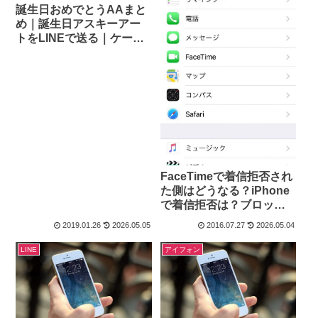
誕生日おめでとうAAまと
め｜誕生日アスキーアー
トをLINEで送る｜ケーキ
AA・顔文字コピペ集
FaceTimeで着信拒否され
た側はどうなる？iPhone
で着信拒否は？ブロック
確認と相手への聞こえ方
2019.01.26
2026.05.05
2016.07.27
2026.05.04
LINE
アイフォン