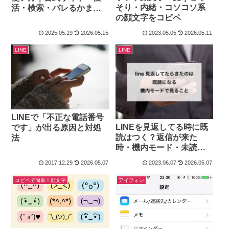
そり・内緒・コソコソ系
活・検索・バレるかまで
の顔文字をコピペ
解説
2025.05.19
2026.05.15
2023.05.05
2026.05.11
LINE
LINE
LINEで「不正な電話番号
LINEを見返してる時に既
です」が出る原因と対処
読はつく？返信が来た
法
時・機内モード・未読で
読む方法
2017.12.29
2026.05.07
2023.06.07
2026.05.07
コピペで簡単！顔文字
アイフォン