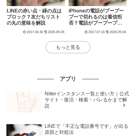
LINEの赤い点・緑の点は
iPhoneの電話がプープー
ブロック？友だちリスト
プーで切れるのは着信拒
の丸の意味を解説
否？電話がプープープー
で切れる理由｜iPhoneで
2017.04.30
2026.05.04
2017.07.16
2026.05.04
繋がらない・3回で切れる
原因
もっと見る
アプリ
Nitterインスタンス一覧と使い方｜公式
サイト・復活・検索・バレるかまで解
説
LINEで「不正な電話番号です」が出る
原因と対処法