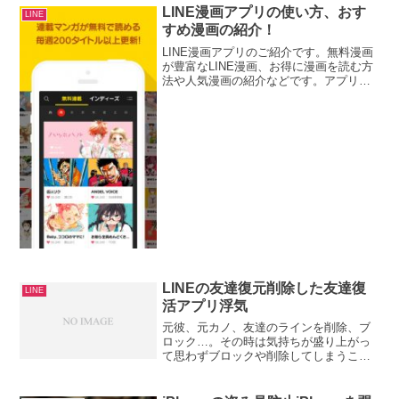
LINE漫画アプリの使い方、おす
LINE
すめ漫画の紹介！
LINE漫画アプリのご紹介です。無料漫画
が豊富なLINE漫画、お得に漫画を読む方
法や人気漫画の紹介などです。アプリだ
けではなく、webで見ることもできるの
が魅力です。LINE漫画って何？LINE漫画
はLINEが運営しているマンガアプリで
す。...
LINEの友達復元削除した友達復
LINE
活アプリ浮気
元彼、元カノ、友達のラインを削除、ブ
ロック…。その時は気持ちが盛り上がっ
て思わずブロックや削除してしまうこと
も。でもその後、後悔しても復元できな
い!とお困りのことはありませんか？今回
は削除してしまった、ラインの友達を復