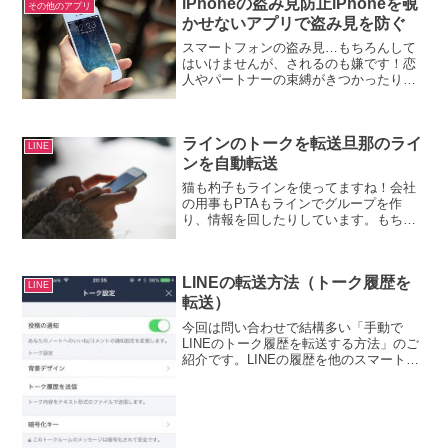
iPhoneの盗み見防止iPhoneを覗
その他のアプリ
元、復活させる方法です...
かせないアプリで盗み見を防ぐ
スマートフォンの盗み見…もちろんして
はいけませんが、されるのも嫌です！恋
人やパートナーの束縛がきつかったり、
するときの対処方法です。iPhoneの盗み
見防止、盗み見トラップの使い方紹介す
るのは、「スマホ勝手に見たやつを撮
ラインのトークを転送旦那のライ
影！盗み見トラップ」...
LINE
ンを自動転送
猫も杓子もラインを使ってますね！会社
の用事もPTAもラインでグループを作
り、情報を回したりしています。もちろ
ん、浮気性のパートナーも（その相手
も）使っているでしょう…。浮気の証拠
を押さえたいとき、どうやってLINEを保
LINEの転送方法（トーク履歴を
存するかのご紹介です。...
LINE
転送）
今回は問い合わせで結構多い「手動で
LINEのトーク履歴を転送する方法」のご
紹介です。LINEの履歴を他のスマートフ
ォンなどに転送したい時、LINEの履歴を
バックアップしたい時の方法をご紹介し
ます。アンドロイドとiPhoneでは微妙に
違います...