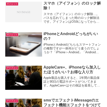
スマホ（アイフォン）のロック解
ガジェット
除！
スマホ（アイフォン）のロック解除…。
パスを忘れてしまった時のロック解除法
です。アイフォンはOS9になってから、
パスコードが４桁から６桁になりまし
た。パートナーのスマホを覗きたい…他
人のスマホのロック解除こういう時に一
iPhoneとAndroidどっちがいい
ガジェット
番、行なわれているのは「...
の？
iPhoneとAndroidどちらもスマートフォン
の種類ですが一体何がどう違うのでしょ
うか？「iPhone＞Android」「Androidか
らiPhone」に機種変更しても大丈夫？な
ど簡単にまとめてみました。iPhoneとア
ンドロイドiP...
AppleCare+、iPhoneなら加入し
アイフォン
たほうがいい？お得な入り方
Apple製品を購入すると、1年間の製品保
証と90日の電話サポートがついてきま
す。AppleCare+はその保証を延長してく
れるものです。iPhoneを購入したら、
AppleCare+に入った方がいいのか、損か
得か検証します。AppleCa...
smsでエフェクトiMessageのエ
アイフォン
フェクト機能エフェクトをつけて