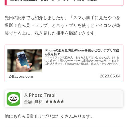
先日の記事でも紹介しましたが、「スマホ勝手に見たやつを
撮影！盗み見トラップ」と言うアプリを使うとアイコンが偽
装できる上に、覗き見した相手を撮影できます。
iPhoneの盗み見防止iPhoneを覗かせないアプリで盗
み見を防ぐ
スマートフォンの盗み見…もちろんしてはいけませんが、される
のも嫌です！恋人やパートナーの束縛がきつかったり、するとき
の対処方法です。iPhoneの盗み見防止、盗み見トラップの使い方
紹介するのは、「スマホ勝手に見たやつを撮影！盗み見トラッ
プ」...
2023.05.04
24favors.com
Photo Trap!
金額:
無料
他にも盗み見防止アプリはたくさんあります。