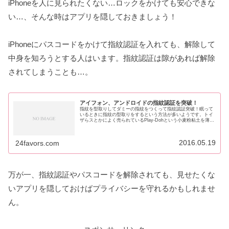
iPhoneを人に見られたくない…ロックをかけても安心できな
い…、そんな時はアプリを隠しておきましょう！
iPhoneにパスコードをかけて指紋認証を入れても、解除して
中身を知ろうとする人はいます。指紋認証は隙があれば解除
されてしまうことも…。
アイフォン、アンドロイドの指紋認証を突破！
指紋を型取りしてダミーの指紋をつくって指紋認証突破！眠って
いるときに指紋の型取りをするという方法が多いようです。トイ
ザらスとかによく売られているPlay-Dohという小麦粉粘土を薄く
して指に押し付けてとるといいそうです。また、完全に眠って
い...
2016.05.19
24favors.com
万が一、指紋認証やパスコードを解除されても、見せたくな
いアプリを隠しておけばプライバシーを守れるかもしれませ
ん。