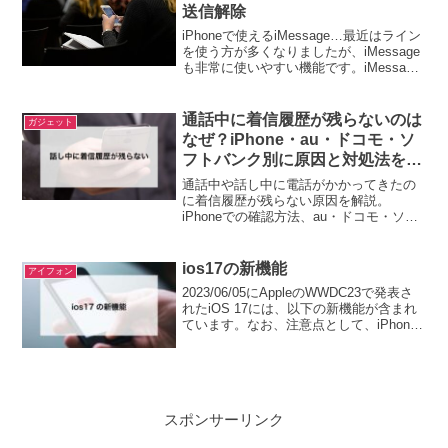
送信解除
iPhoneで使えるiMessage…最近はライン
を使う方が多くなりましたが、iMessage
も非常に使いやすい機能です。iMessage
にはエフェクト機能があり、メッセージ
に様々なモーションをつけることができ
ます。このエフェクト機能、An...
通話中に着信履歴が残らないのは
ガジェット
なぜ？iPhone・au・ドコモ・ソ
フトバンク別に原因と対処法を解
説
通話中や話し中に電話がかかってきたの
に着信履歴が残らない原因を解説。
iPhoneでの確認方法、au・ドコモ・ソフ
トバンクの着信通知サービスの違い、対
処法、よくある疑問までわかりやすくま
とめました。
ios17の新機能
アイフォン
2023/06/05にAppleのWWDC23で発表さ
れたiOS 17には、以下の新機能が含まれ
ています。なお、注意点として、iPhone
XはiOS 17のアップデート対象外となっ
ています。また、WWDC23で発表された
すべてのOSは20...
スポンサーリンク